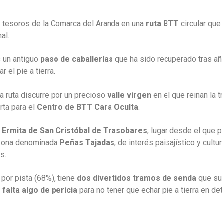
s tesoros de la Comarca del Aranda en una
ruta BTT
circular que
al.
s un antiguo
paso de caballerías
que ha sido recuperado tras a
r el pie a tierra.
la ruta discurre por un precioso
valle virgen
en el que reinan la t
erta para el
Centro de BTT Cara Oculta
.
Ermita de San Cristóbal de Trasobares
, lugar desde el que
 zona denominada
Peñas Tajadas
, de interés paisajístico y cult
s.
 por pista (68%), tiene
dos divertidos tramos de senda
que su
 falta algo de pericia
para no tener que echar pie a tierra en d