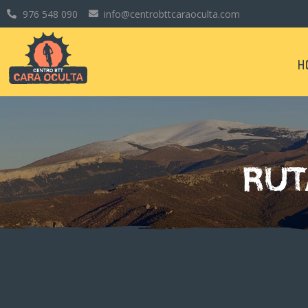
976 548 090
info@centrobttcaraoculta.com
H
RUT