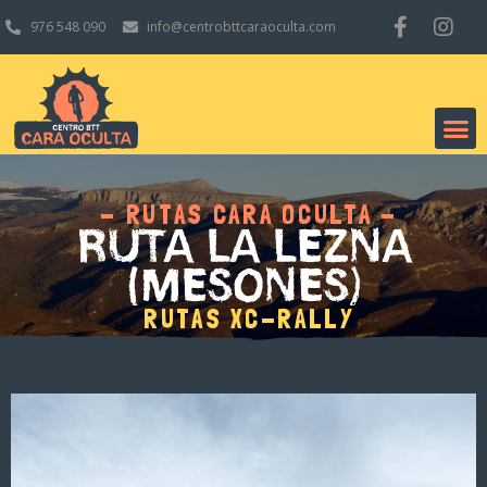
976 548 090
info@centrobttcaraoculta.com
- RUTAS CARA OCULTA -
RUTA LA LEZNA
(MESONES)
RUTAS XC-RALLY