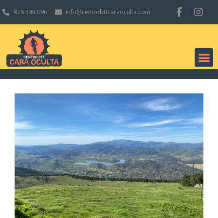
976 548 090
info@centrobttcaraoculta.com