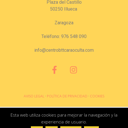
Plaza del Castillo
50250 Illueca
Zaragoza
Teléfono: 976 548 090
info@centrobttcaraoculta.com
AVISO LEGAL
·
POLÍTICA DE PRIVACIDAD
·
COOKIES
Esta web utiliza cookies para mejorar la navegación y la
experiencia de usuario.