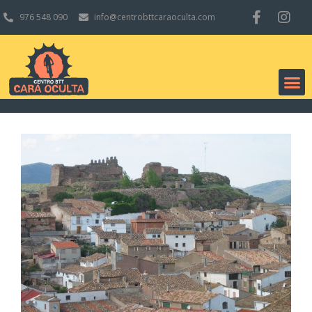
976 548 090
info@centrobttcaraoculta.com