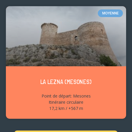
MOYENNE
LA LEZNA (MESONES)
Point de départ: Mesones
Itinéraire circulaire
17,2 km / +567 m